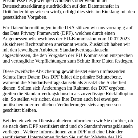
Postadresse des jeweiligen Anbieters oder wenn in der
Datenschutzerklärung ausdrücklich auf den Datentransfer in
Drittländer hingewiesen wird), erfolgt dies stets im Einklang mit den
gesetzlichen Vorgaben.
Für Datenübermittlungen in die USA stützen wir uns vorrangig auf
das Data Privacy Framework (DPF), welches durch einen
Angemessenheitsbeschluss der EU-Kommission vom 10.07.2023
als sicherer Rechtsrahmen anerkannt wurde. Zusätzlich haben wir
mit den jeweiligen Anbietern Standardvertragsklauseln
abgeschlossen, die den Vorgaben der EU-Kommission entsprechen
und vertragliche Verpflichtungen zum Schutz Ihrer Daten festlegen.
Diese zweifache Absicherung gewährleistet einen umfassenden
Schutz Ihrer Daten: Das DPF bildet die primäre Schutzebene,
während die Standardvertragsklauseln als zusätzliche Sicherheit
dienen. Sollten sich Änderungen im Rahmen des DPF ergeben,
greifen die Standardvertragsklauseln als zuverlässige Rückfalloption
ein. So stellen wir sicher, dass Ihre Daten auch bei etwaigen
politischen oder rechtlichen Veränderungen stets angemessen
geschützt bleiben.
Bei den einzelnen Diensteanbietern informieren wir Sie darüber, ob
sie nach dem DPF zertifiziert sind und ob Standardvertragsklauseln
vorliegen. Weitere Informationen zum DPF und eine Liste der
zertifizierten Unternehmen finden Sie auf der Website des US-