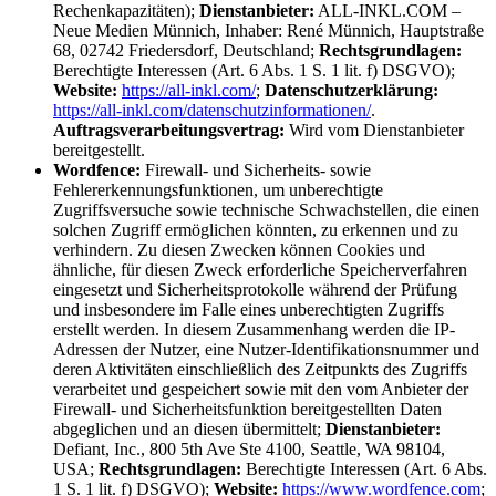
Rechenkapazitäten);
Dienstanbieter:
ALL-INKL.COM –
Neue Medien Münnich, Inhaber: René Münnich, Hauptstraße
68, 02742 Friedersdorf, Deutschland;
Rechtsgrundlagen:
Berechtigte Interessen (Art. 6 Abs. 1 S. 1 lit. f) DSGVO);
Website:
https://all-inkl.com/
;
Datenschutzerklärung:
https://all-inkl.com/datenschutzinformationen/
.
Auftragsverarbeitungsvertrag:
Wird vom Dienstanbieter
bereitgestellt.
Wordfence:
Firewall- und Sicherheits- sowie
Fehlererkennungsfunktionen, um unberechtigte
Zugriffsversuche sowie technische Schwachstellen, die einen
solchen Zugriff ermöglichen könnten, zu erkennen und zu
verhindern. Zu diesen Zwecken können Cookies und
ähnliche, für diesen Zweck erforderliche Speicherverfahren
eingesetzt und Sicherheitsprotokolle während der Prüfung
und insbesondere im Falle eines unberechtigten Zugriffs
erstellt werden. In diesem Zusammenhang werden die IP-
Adressen der Nutzer, eine Nutzer-Identifikationsnummer und
deren Aktivitäten einschließlich des Zeitpunkts des Zugriffs
verarbeitet und gespeichert sowie mit den vom Anbieter der
Firewall- und Sicherheitsfunktion bereitgestellten Daten
abgeglichen und an diesen übermittelt;
Dienstanbieter:
Defiant, Inc., 800 5th Ave Ste 4100, Seattle, WA 98104,
USA;
Rechtsgrundlagen:
Berechtigte Interessen (Art. 6 Abs.
1 S. 1 lit. f) DSGVO);
Website:
https://www.wordfence.com
;