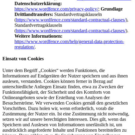
Datenschutzerklärung:
https://www.wordfence.com/privacy-policy/
;
Grundlage
Drittlandtransfers:
Standardvertragsklauseln
(
https://www.wordfence.com/standard-contractual-clauses/
),
Standardvertragsklauseln
(
https://www.wordfence.com/standard-contractual-clauses/
).
Weitere Informationen:
https://www.wordfence.com/help/general-data-protection-
regulation/
.
Einsatz von Cookies
Unter dem Begriff „Cookies“ werden Funktionen, die
Informationen auf Endgeräten der Nutzer speichern und aus ihnen
auslesen, verstanden. Cookies können ferner in Bezug auf
unterschiedliche Anliegen Einsatz finden, etwa zu Zwecken der
Funktionsfähigkeit, der Sicherheit und des Komforts von
Onlineangeboten sowie der Erstellung von Analysen der
Besucherströme. Wir verwenden Cookies gemäß den gesetzlichen
Vorschriften. Dazu holen wir, wenn erforderlich, vorab die
Zustimmung der Nutzer ein. Ist eine Zustimmung nicht notwendig,
setzen wir auf unsere berechtigten Interessen. Dies gilt, wenn das
Speichern und Auslesen von Informationen unerlässlich ist, um
ausdrücklich angeforderte Inhalte und Funktionen bereitstellen zu