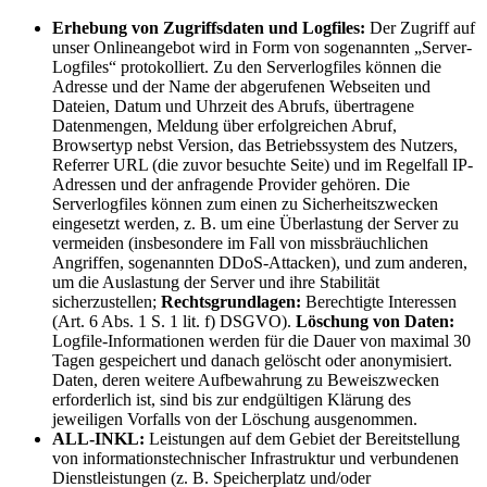
Erhebung von Zugriffsdaten und Logfiles:
Der Zugriff auf
unser Onlineangebot wird in Form von sogenannten „Server-
Logfiles“ protokolliert. Zu den Serverlogfiles können die
Adresse und der Name der abgerufenen Webseiten und
Dateien, Datum und Uhrzeit des Abrufs, übertragene
Datenmengen, Meldung über erfolgreichen Abruf,
Browsertyp nebst Version, das Betriebssystem des Nutzers,
Referrer URL (die zuvor besuchte Seite) und im Regelfall IP-
Adressen und der anfragende Provider gehören. Die
Serverlogfiles können zum einen zu Sicherheitszwecken
eingesetzt werden, z. B. um eine Überlastung der Server zu
vermeiden (insbesondere im Fall von missbräuchlichen
Angriffen, sogenannten DDoS-Attacken), und zum anderen,
um die Auslastung der Server und ihre Stabilität
sicherzustellen;
Rechtsgrundlagen:
Berechtigte Interessen
(Art. 6 Abs. 1 S. 1 lit. f) DSGVO).
Löschung von Daten:
Logfile-Informationen werden für die Dauer von maximal 30
Tagen gespeichert und danach gelöscht oder anonymisiert.
Daten, deren weitere Aufbewahrung zu Beweiszwecken
erforderlich ist, sind bis zur endgültigen Klärung des
jeweiligen Vorfalls von der Löschung ausgenommen.
ALL-INKL:
Leistungen auf dem Gebiet der Bereitstellung
von informationstechnischer Infrastruktur und verbundenen
Dienstleistungen (z. B. Speicherplatz und/oder