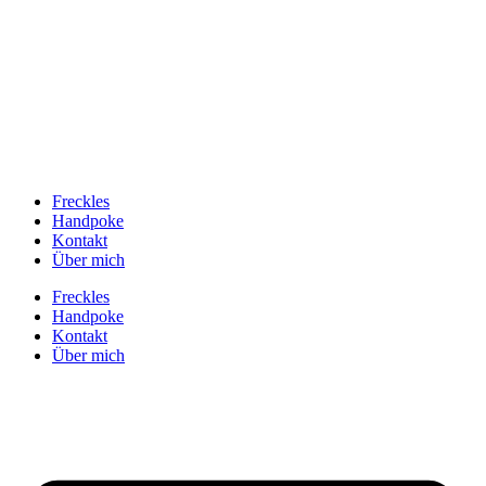
Freckles
Handpoke
Kontakt
Über mich
Freckles
Handpoke
Kontakt
Über mich